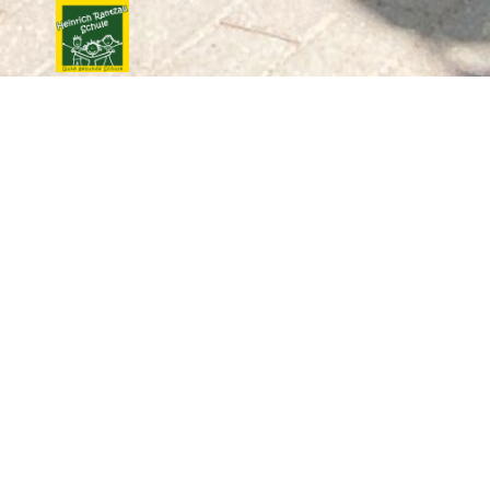
NACH DER GRUNDSCHULE
Wie unterstützt mich die Grundschule bei der Wahl einer
weiterführenden Schule?
Vor dem Halbjahresende der 4. Klasse erhalten alle Eltern
umfassende Informationen zum Übergang auf eine
weiterführende Schule in schriftlicher Form mit allen
relevanten Terminen. Mit dem Halbjahreszeugnis der 4.
Klasse erhalten Sie als Eltern im verschlossenen Umschlag
eine schriftliche Schulartempfehlung und einen
Anmeldeschein. Beides benötigen Sie zwingend für eine
Anmeldung an einer weiterführenden Schule. Die
Schulartempfehlung (Gemeinschaftsschule oder
Gemeinschaftsschule/Gymnasium) wird von der
Zeugniskonferenz beschlossen. Die Schulartempfehlung soll
Ihnen eine Hilfe an die Hand geben, die zum jetzigen