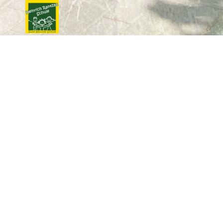
Ferienbetreuung
Ferienbetreuung für die Grundschulen:
Franz-Claudius-Schule
Theodor-Storm-Schule
Heinrich-Rantzau-Schule
GS Warderfelde
GS Goldenbek
OGS Neuengörs
Liebe Eltern, liebe Erziehungsberechtigte,
die Ferienbetreuung 2026 findet zentral an einem Schulstandort
in Bad Segeberg (z.Zt. Heinrich-Rantzau-Schule) statt. Die
Betreuung findet zu den angebotenen Tagen in der Zeit von