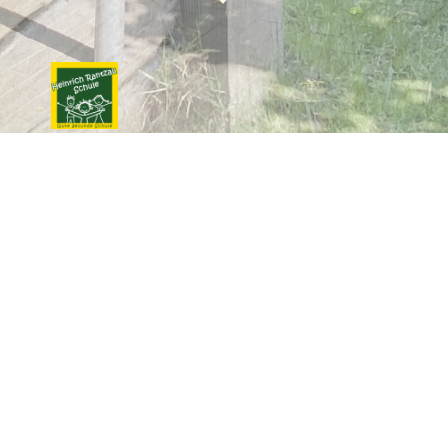
Kontakt.
Heinrich-Rantzau-Schule
Schillerstraße 17
23795 Bad Segeberg
Tel. 04551/961 70
Fax 04551/961 720
E-Mail:
Heinrich-Rantzau-Schule.Bad-
Segeberg@Schule.Landsh.de