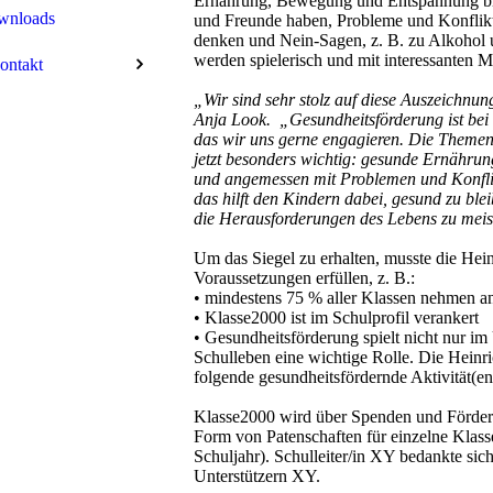
Ernährung, Bewegung und Entspannung bis
wnloads
und Freunde haben, Probleme und Konflikte 
denken und Nein-Sagen, z. B. zu Alkohol u
werden spielerisch und mit interessanten Ma
ontakt
„Wir sind sehr stolz auf diese Auszeichnung
Anja Look. „Gesundheitsförderung ist bei 
das wir uns gerne engagieren. Die Theme
jetzt besonders wichtig: gesunde Ernähr
und angemessen mit Problemen und Konfl
das hilft den Kindern dabei, gesund zu ble
die Herausforderungen des Lebens zu meis
Um das Siegel zu erhalten, musste die He
Voraussetzungen erfüllen, z. B.:
• mindestens 75 % aller Klassen nehmen an
• Klasse2000 ist im Schulprofil verankert
• Gesundheitsförderung spielt nicht nur im
Schulleben eine wichtige Rolle. Die Heinr
folgende gesundheitsfördernde Aktivität(en
Klasse2000 wird über Spenden und Förderge
Form von Patenschaften für einzelne Klass
Schuljahr). Schulleiter/in XY bedankte sich
Unterstützern XY.